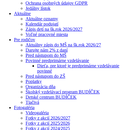
Ochrana osobných údajov GDPR
Jedálny lístok
Aktuálne
Aktuálne oznamy
Kalendár podujatí
Zápis detí na šk.rok 2026/2027
Voľné pracovné miesta
Pre rodičov
Aktuálny zápis do MŠ na šk.rok 2026/27
Darujte nám 2% z daní
Pred nástupom do MŠ
Povinné predprimárne vzdelávanie
Dieťa, pre ktoré je predprimárne vzdelávanie
povinné
Pred nástupom do ZŠ
Poplatky
Organizácia dňa
Školský vzdelávací program BUDÍČEK
Detské centrum BUDÍČEK
Tlačivá
Fotogaléria
Videogaléria
Fotky z akcií 2026/2027
Fotky z akcií 2025⁄2026
Fotky z akcií 2024⁄2025