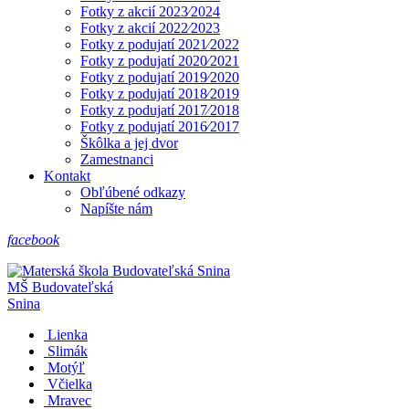
Fotky z akcií 2023⁄2024
Fotky z akcií 2022⁄2023
Fotky z podujatí 2021⁄2022
Fotky z podujatí 2020⁄2021
Fotky z podujatí 2019⁄2020
Fotky z podujatí 2018⁄2019
Fotky z podujatí 2017⁄2018
Fotky z podujatí 2016⁄2017
Škôlka a jej dvor
Zamestnanci
Kontakt
Obľúbené odkazy
Napíšte nám
facebook
MŠ
Budovateľská
Snina
Lienka
Slimák
Motýľ
Včielka
Mravec