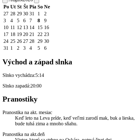
Po
Ut
St
Št
Pia
So
Ne
27
28
29
30
31
1
2
3
4
5
6
7
8
9
10
11
12
13
14
15
16
17
18
19
20
21
22
23
24
25
26
27
28
29
30
31
1
2
3
4
5
6
Východ a západ slnka
Slnko vychádza:
5:14
Slnko zapadá:
20:00
Pranostiky
Pranostika na akt. mesiac
Keď leto na Leva príde, keď veľmi zarodí mak, buk a lieska,
bude tuhá zima a mnoho sňahu.
Pranostika na akt.deň
Vietor, ktorý sa strhne na Oskára, potrvá štyri dni.