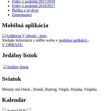
Fotky z podujatí 2017⁄2018
Fotky z podujatí 2016⁄2017
Škôlka a jej dvor
Zamestnanci
Mobilná aplikácia
Sledujte informácie z nášho webu v
mobilnej aplikácii -
V OBRAZE.
Jedálny lístok
Sviatok
Meniny má
Oskár
, Donát, Hartvig, Virgín, Donáta, Virgínia
Kalendár
August
2026