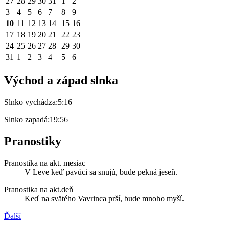
27
28
29
30
31
1
2
3
4
5
6
7
8
9
10
11
12
13
14
15
16
17
18
19
20
21
22
23
24
25
26
27
28
29
30
31
1
2
3
4
5
6
Východ a západ slnka
Slnko vychádza:
5:16
Slnko zapadá:
19:56
Pranostiky
Pranostika na akt. mesiac
V Leve keď pavúci sa snujú, bude pekná jeseň.
Pranostika na akt.deň
Keď na svätého Vavrinca prší, bude mnoho myší.
Ďalší