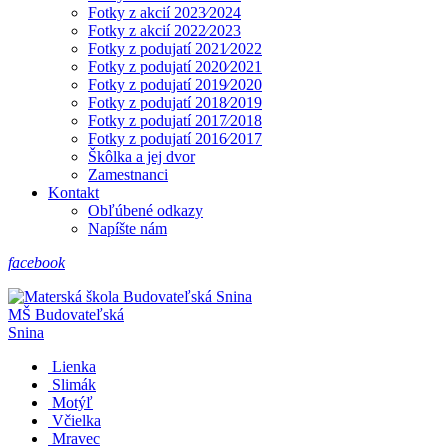
Fotky z akcií 2023⁄2024
Fotky z akcií 2022⁄2023
Fotky z podujatí 2021⁄2022
Fotky z podujatí 2020⁄2021
Fotky z podujatí 2019⁄2020
Fotky z podujatí 2018⁄2019
Fotky z podujatí 2017⁄2018
Fotky z podujatí 2016⁄2017
Škôlka a jej dvor
Zamestnanci
Kontakt
Obľúbené odkazy
Napíšte nám
facebook
MŠ
Budovateľská
Snina
Lienka
Slimák
Motýľ
Včielka
Mravec