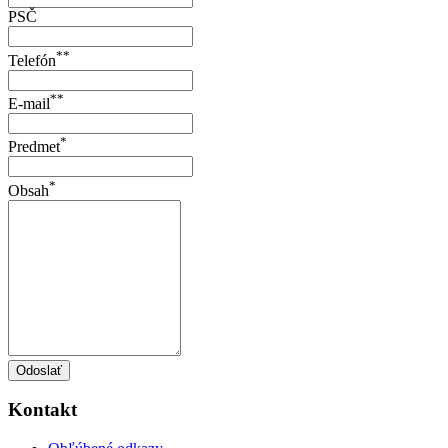
PSČ
**
Telefón
**
E-mail
*
Predmet
*
Obsah
Odoslať
Kontakt