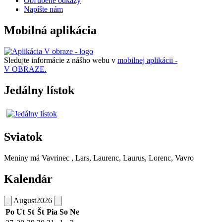
Obľúbené odkazy
Napíšte nám
Mobilná aplikácia
Sledujte informácie z nášho webu v
mobilnej aplikácii -
V OBRAZE.
Jedálny lístok
Sviatok
Meniny má
Vavrinec
, Lars, Laurenc, Laurus, Lorenc, Vavro
Kalendár
August
2026
Po
Ut
St
Št
Pia
So
Ne