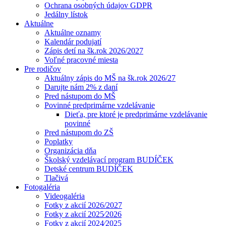
Ochrana osobných údajov GDPR
Jedálny lístok
Aktuálne
Aktuálne oznamy
Kalendár podujatí
Zápis detí na šk.rok 2026/2027
Voľné pracovné miesta
Pre rodičov
Aktuálny zápis do MŠ na šk.rok 2026/27
Darujte nám 2% z daní
Pred nástupom do MŠ
Povinné predprimárne vzdelávanie
Dieťa, pre ktoré je predprimárne vzdelávanie
povinné
Pred nástupom do ZŠ
Poplatky
Organizácia dňa
Školský vzdelávací program BUDÍČEK
Detské centrum BUDÍČEK
Tlačivá
Fotogaléria
Videogaléria
Fotky z akcií 2026/2027
Fotky z akcií 2025⁄2026
Fotky z akcií 2024⁄2025