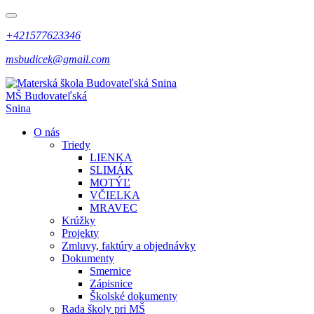
+421577623346
msbudicek@gmail.com
MŠ
Budovateľská
Snina
O nás
Triedy
LIENKA
SLIMÁK
MOTÝĽ
VČIELKA
MRAVEC
Krúžky
Projekty
Zmluvy, faktúry a objednávky
Dokumenty
Smernice
Zápisnice
Školské dokumenty
Rada školy pri MŠ