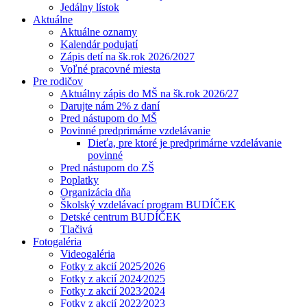
Jedálny lístok
Aktuálne
Aktuálne oznamy
Kalendár podujatí
Zápis detí na šk.rok 2026/2027
Voľné pracovné miesta
Pre rodičov
Aktuálny zápis do MŠ na šk.rok 2026/27
Darujte nám 2% z daní
Pred nástupom do MŠ
Povinné predprimárne vzdelávanie
Dieťa, pre ktoré je predprimárne vzdelávanie
povinné
Pred nástupom do ZŠ
Poplatky
Organizácia dňa
Školský vzdelávací program BUDÍČEK
Detské centrum BUDÍČEK
Tlačivá
Fotogaléria
Videogaléria
Fotky z akcií 2025⁄2026
Fotky z akcií 2024⁄2025
Fotky z akcií 2023⁄2024
Fotky z akcií 2022⁄2023