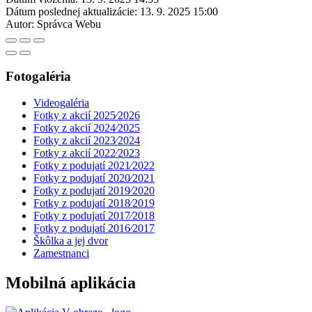
Dátum poslednej aktualizácie:
13. 9. 2025 15:00
Autor:
Správca Webu
Fotogaléria
Videogaléria
Fotky z akcií 2025⁄2026
Fotky z akcií 2024⁄2025
Fotky z akcií 2023⁄2024
Fotky z akcií 2022⁄2023
Fotky z podujatí 2021⁄2022
Fotky z podujatí 2020⁄2021
Fotky z podujatí 2019⁄2020
Fotky z podujatí 2018⁄2019
Fotky z podujatí 2017⁄2018
Fotky z podujatí 2016⁄2017
Škôlka a jej dvor
Zamestnanci
Mobilná aplikácia