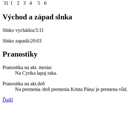
31
1
2
3
4
5
6
Východ a západ slnka
Slnko vychádza:
5:11
Slnko zapadá:
20:03
Pranostiky
Pranostika na akt. mesiac
Na Cyrika lapaj raka.
Pranostika na akt.deň
Na premenia /deň premenia Krista Pána/ je premena vôd.
Ďalší