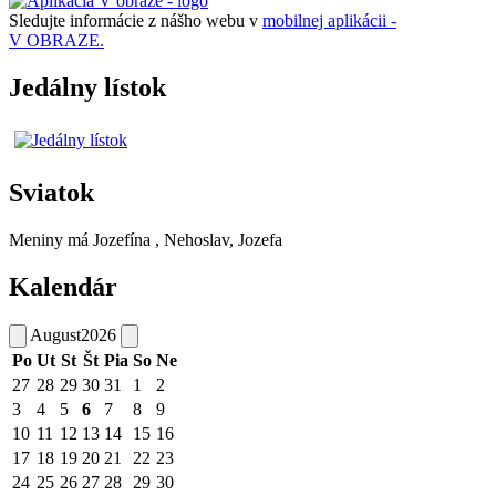
Sledujte informácie z nášho webu v
mobilnej aplikácii -
V OBRAZE.
Jedálny lístok
Sviatok
Meniny má
Jozefína
, Nehoslav, Jozefa
Kalendár
August
2026
Po
Ut
St
Št
Pia
So
Ne
27
28
29
30
31
1
2
3
4
5
6
7
8
9
10
11
12
13
14
15
16
17
18
19
20
21
22
23
24
25
26
27
28
29
30