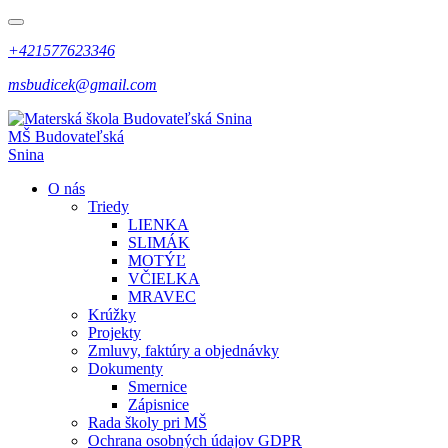
+421577623346
msbudicek@gmail.com
MŠ
Budovateľská
Snina
O nás
Triedy
LIENKA
SLIMÁK
MOTÝĽ
VČIELKA
MRAVEC
Krúžky
Projekty
Zmluvy, faktúry a objednávky
Dokumenty
Smernice
Zápisnice
Rada školy pri MŠ
Ochrana osobných údajov GDPR