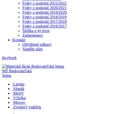
Fotky z podujatí 2021⁄2022
Fotky z podujatí 2020⁄2021
Fotky z podujatí 2019⁄2020
Fotky z podujatí 2018⁄2019
Fotky z podujatí 2017⁄2018
Fotky z podujatí 2016⁄2017
Škôlka a jej dvor
Zamestnanci
Kontakt
Obľúbené odkazy
Napíšte nám
facebook
MŠ
Budovateľská
Snina
Lienka
Slimák
Motýľ
Včielka
Mravec
Zvedavý vrabček